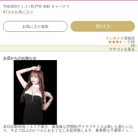
THEMIS
テミス / 松戸市 本町 キャバクラ
67人がお気に入り
電話する
お気に入り追加
インボイス登録店
3.56
28
クチコミを見る
お店からのお知らせ
本日出勤40名！
エリア最大、最高級な空間松戸クラブテミスは装いも新たにな
り、今まで以上のレベルとおもてなしを提供致します。集客数も千葉県トッ...