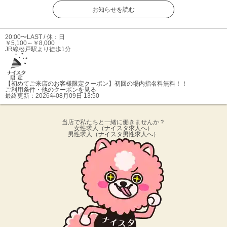
お知らせを読む
20:00〜LAST / 休：日
￥5,100～￥8,000
JR線松戸駅より徒歩1分
【初めてご来店のお客様限定クーポン】
初回の場内指名料無料！！
ご利用条件・他のクーポンを見る
最終更新：
2026年08月09日 13:50
当店で私たちと一緒に働きませんか？
女性求人
（ナイスタ求人へ）
男性求人
（ナイスタ男性求人へ）