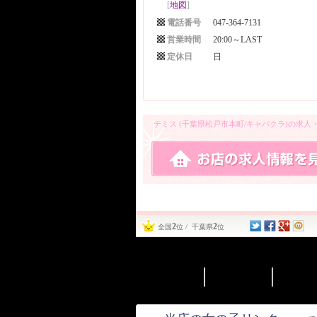
[
地図
]
電話番号
047-364-7131
営業時間
20:00～LAST
定休日
日
テミス (千葉県松戸市本町/キャバクラ)の求
2
2
全国
位 / 千葉県
位