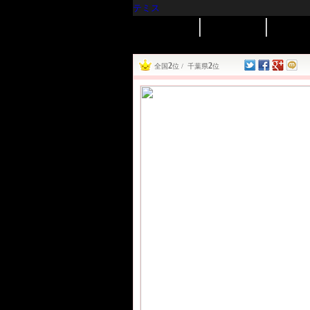
テミス
2
2
全国
位 / 千葉県
位