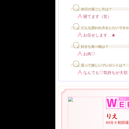
休日の過ごし方は？
寝てます（笑）
どんな誘われ方をしたいです
お任せします…★
好きな食べ物は？
お肉♡
貰って嬉しいプレゼントは？
なんでも♡気持ちが大切
りえ
60分 0 初