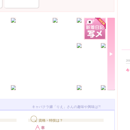
201
今
キャバクラ嬢「りえ」さんの趣味や興味は?!
資格・特技は？
車