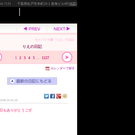
64-7131
千葉県松戸市本町20-1 新角ビル8F[
地図
]
キャバクラ嬢「りえ」の日記
りえの日記
1
2
3
4
5
…
1227
カレンダーで探す
9/06/24 02:20
日もありがとうござ