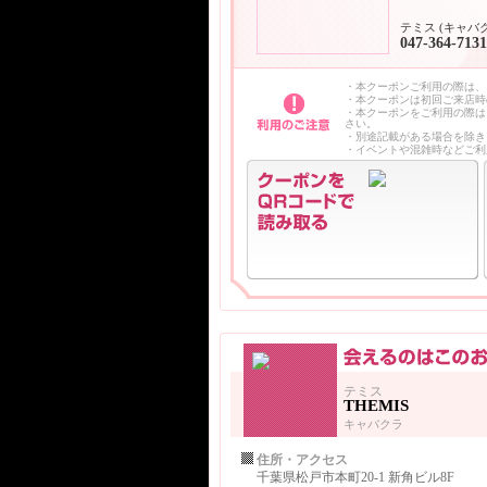
テミス (キャバ
047-364-7131
・本クーポンご利用の際は、
・本クーポンは初回ご来店時
・本クーポンをご利用の際は
さい。
・別途記載がある場合を除き
・イベントや混雑時などご利
テミス
THEMIS
キャバクラ
住所・アクセス
千葉県松戸市本町20-1 新角ビル8F