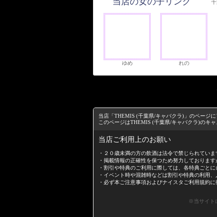
当店の女の子リンク
千
ゆめ
れの
当店「THEMIS (千葉県/キャバクラ)」のペ
このページはTHEMIS (千葉県/キャバクラ)の
当店ご利用上のお願い
・２０歳未満の方の飲酒は法令で禁じられていま
・掲載情報の正確性を保つため努力しております
・割引や特典のご利用に際しては、各特典ごとに
・イベント時や混雑時などは割引や特典の利用、
・必ず本ご注意事項および
ナイスタご利用規約
に
※当サイト