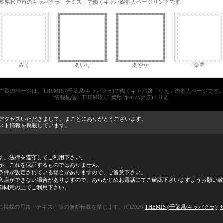
葉県松戸市のキャバクラ「テミス」で働くキャバ嬢個人ページリンクです
みく
あいり
あやか
楽夢
ご覧のページは、THEMIS (千葉県/キャバクラ)で働くキャバ嬢「りえ」の個人ページです
情報配信：THEMIS (千葉県/キャバクラ) / りえ
ージにアクセスいただきまして、まことにありがとうございます。
キャスト情報を掲載しています。
す。法律を遵守してご利用下さい。
が、これを保証するものではありません。
条件が設定されている場合がありますので、ご留意下さい。
入店ができない場合がありますので、あらかじめお電話にてご確認下さいますようお願い致
御同意の上でご利用下さい。
に掲載の写真・テキスト等の無断転載を禁じます。(C)2026
THEMIS (千葉県/キャバクラ)
/