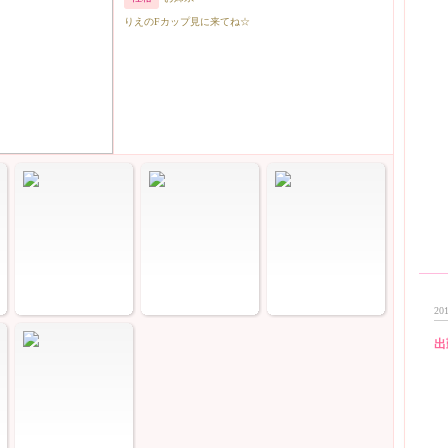
りえのFカップ見に来てね☆
201
出