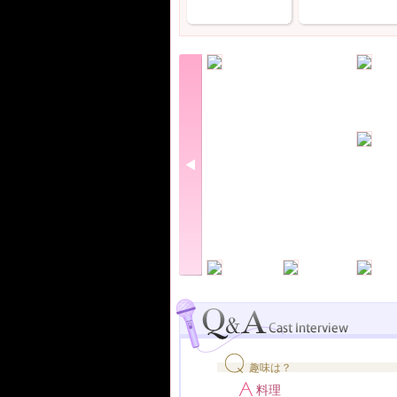
趣味は？
料理