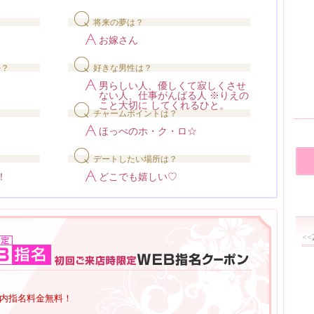
将来の夢は？
お嫁さん
か？
好きな男性は？
男らしい人、優しくて寂しくさせ
ない人、仕事がんばる人 ※りえの
こと大切に してくれるひと。
チャームポイントは？
ほっぺのホ・ク・ロ☆
デートしたい場所は？
！
どこでも嬉しい♡
<<
回場内指名料金無料！