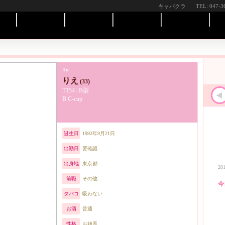
キャバクラ
TEL: 047-3
Rie
りえ
(33)
T154 | B型
B C-cup
誕生日
1992年9月21日
出勤日
要確認
出身地
東京都
201
前職
その他
今
タバコ
吸わない
お酒
普通
性格
お姉系