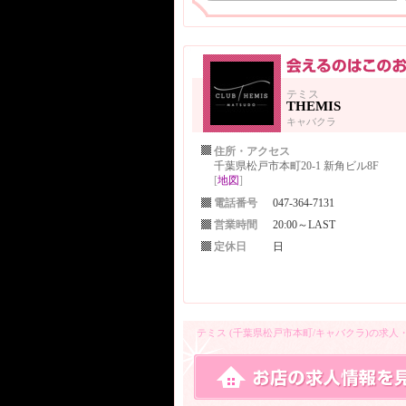
テミス
THEMIS
キャバクラ
住所・アクセス
千葉県松戸市本町20-1 新角ビル8F
[
地図
]
電話番号
047-364-7131
営業時間
20:00～LAST
定休日
日
テミス (千葉県松戸市本町/キャバクラ)の求