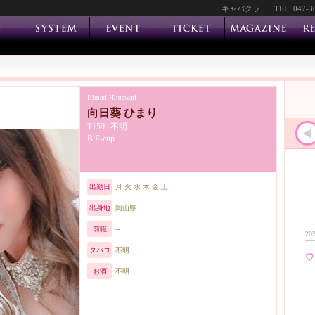
キャバクラ
TEL: 047-3
Himari Himawari
向日葵 ひまり
T159 | 不明
B F-cup
出勤日
月 火 水 木 金 土
出身地
岡山県
前職
--
202
タバコ
不明
♡
お酒
不明