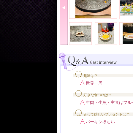
趣味は？
世界一周
好きな食べ物は？
生肉・生魚・主食はフル
貰って嬉しいプレゼントは？
バーキンほちい