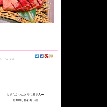
5/11/20 19:53
行きたかったお寿司屋さん🍣
お寿司しあわせ～削