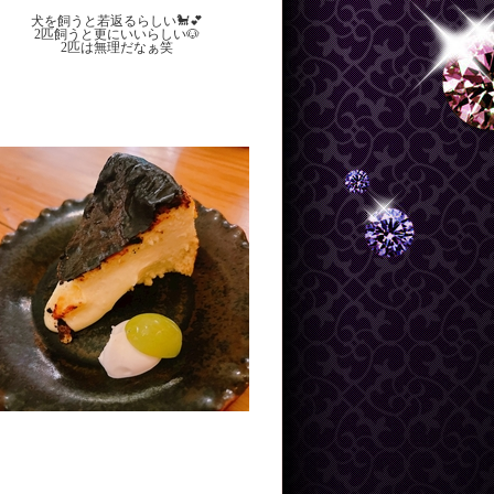
犬を飼うと若返るらしい🐩💕
2匹飼うと更にいいらしい🐶
2匹は無理だなぁ笑