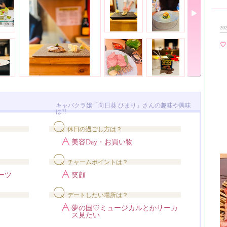
202
♡
キャバクラ嬢「向日葵 ひまり」さんの趣味や興味
は?!
休日の過ごし方は？
美容Day・お買い物
チャームポイントは？
ーツ
笑顔
デートしたい場所は？
夢の国♡ミュージカルとかサーカ
ス見たい