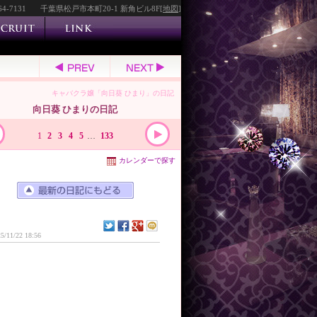
64-7131
千葉県松戸市本町20-1 新角ビル8F[
地図
]
キャバクラ嬢「向日葵 ひまり」の日記
向日葵 ひまりの日記
1
2
3
4
5
…
133
カレンダーで探す
5/11/22 18:56