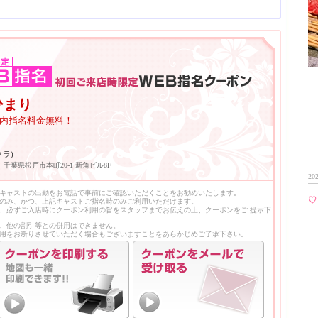
ひまり
回場内指名料金無料！
クラ)
千葉県松戸市本町20-1 新角ビル8F
202
キャストの出勤をお電話で事前にご確認いただくことをお勧めいたします。
♡
のみ、かつ、上記キャストご指名時のみご利用いただけます。
、必ずご入店時にクーポン利用の旨をスタッフまでお伝えの上、クーポンをご 提示下
、他の割引等との併用はできません。
用をお断りさせていただく場合もございますことをあらかじめご了承下さい。