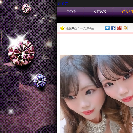
テミス
8
4
全国
位 / 千葉県
位