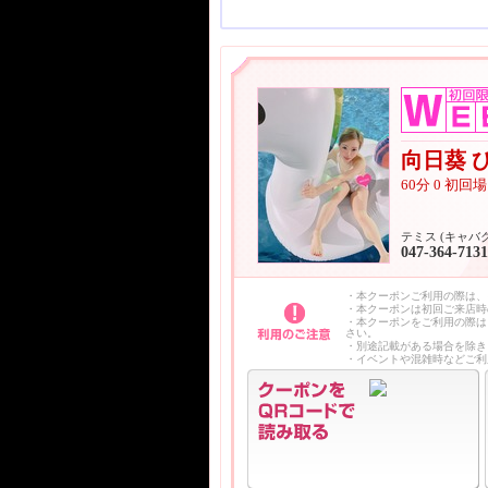
向日葵 
60分 0 初
テミス (キャバ
047-364-7131
・本クーポンご利用の際は、
・本クーポンは初回ご来店時
・本クーポンをご利用の際は
さい。
・別途記載がある場合を除き
・イベントや混雑時などご利