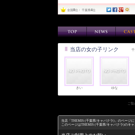
8
4
全国
位 / 千葉県
位
当店の女の子リンク
千
きい
ゆな
ご覧
当店「THEMIS (千葉県/キャバクラ)」のペ
このページはTHEMIS (千葉県/キャバクラ)の