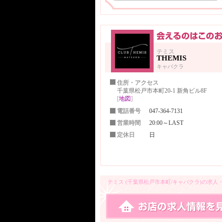
テミス
THEMIS
キャバクラ
住所・アクセス
千葉県松戸市本町20-1 新角ビル8F
[
地図
]
電話番号
047-364-7131
営業時間
20:00～LAST
定休日
日
テミス (千葉県松戸市本町/キャバクラ)の求