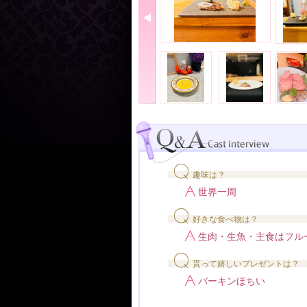
趣味は？
世界一周
好きな食べ物は？
生肉・生魚・主食はフル
貰って嬉しいプレゼントは？
バーキンほちい