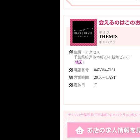
テミス
THEMIS
キャバクラ
住所・アクセス
千葉県松戸市本町20-1 新角ビル8F
[
地図
]
電話番号
047-364-7131
営業時間
20:00～LAST
定休日
日
テミス (千葉県松戸市本町/キャバクラ)の求