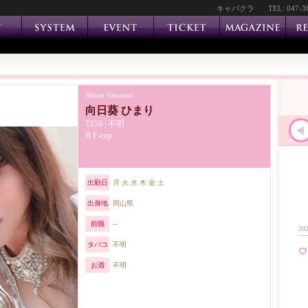
キャバクラ
TEL: 047-3
Himari Himawari
向日葵 ひまり
T159 | 不明
B F-cup
出勤日
月 火 水 木 金 土
出身地
岡山県
前職
--
202
タバコ
不明
♡
お酒
不明