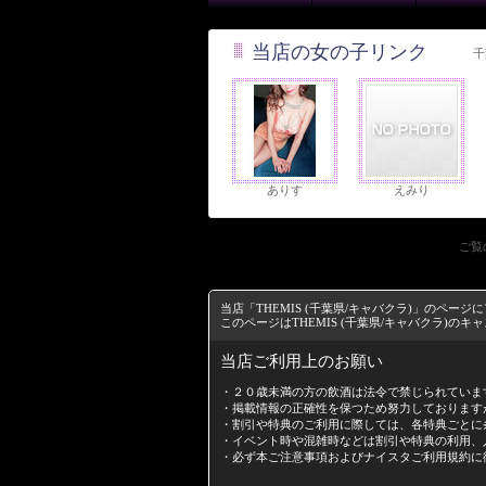
当店の女の子リンク
千
ありす
えみり
ご覧
当店「THEMIS (千葉県/キャバクラ)」のペ
このページはTHEMIS (千葉県/キャバクラ)の
当店ご利用上のお願い
・２０歳未満の方の飲酒は法令で禁じられていま
・掲載情報の正確性を保つため努力しております
・割引や特典のご利用に際しては、各特典ごとに
・イベント時や混雑時などは割引や特典の利用、
・必ず本ご注意事項および
ナイスタご利用規約
に