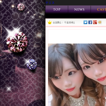
テミス
8
4
全国
位 / 千葉県
位