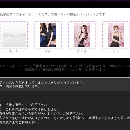
葉県松戸市のキャバクラ「テミス」で働くキャバ嬢個人ページリンクです
あいり
さな
かんな
りり
のページは、THEMIS (千葉県/キャバクラ)で働くキャバ嬢「向日葵 ひまり」の個人ページ
情報配信：THEMIS (千葉県/キャバクラ) / 向日葵 ひまり
ージにアクセスいただきまして、まことにありがとうございます。
キャスト情報を掲載しています。
す。法律を遵守してご利用下さい。
が、これを保証するものではありません。
条件が設定されている場合がありますので、ご留意下さい。
入店ができない場合がありますので、あらかじめお電話にてご確認下さいますようお願い致
御同意の上でご利用下さい。