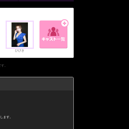
ひびき
です。
します。