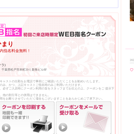
ひまり
回場内指名料金無料！
202
クラ)
千葉県松戸市本町20-1 新角ビル8F
♡
キャストの出勤をお電話で事前にご確認いただくことをお勧めいたします。
のみ、かつ、上記キャストご指名時のみご利用いただけます。
、必ずご入店時にクーポン利用の旨をスタッフまでお伝えの上、クーポンをご 提示下
、他の割引等との併用はできません。
用をお断りさせていただく場合もございますことをあらかじめご了承下さい。