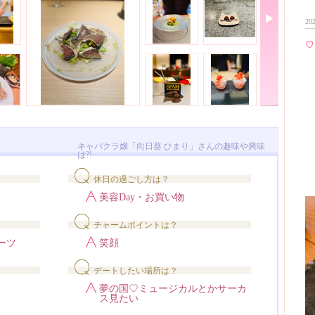
202
♡
キャバクラ嬢「向日葵 ひまり」さんの趣味や興味
は?!
休日の過ごし方は？
美容Day・お買い物
チャームポイントは？
ーツ
笑顔
デートしたい場所は？
夢の国♡ミュージカルとかサーカ
ス見たい