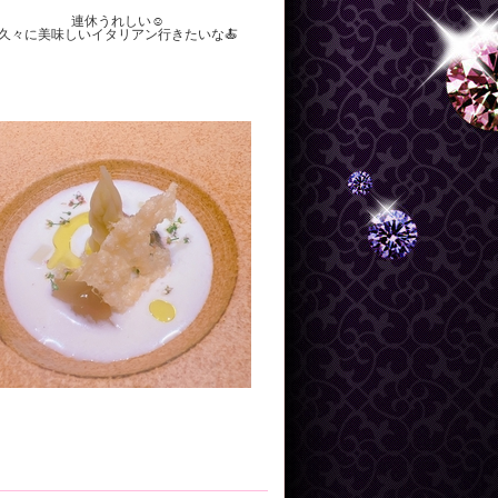
連休うれしい☺️
久々に美味しいイタリアン行きたいな🍝