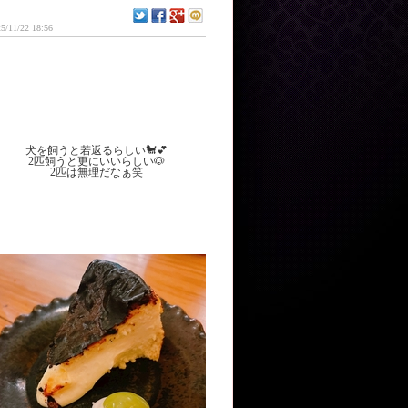
5/11/22 18:56
犬を飼うと若返るらしい🐩💕
2匹飼うと更にいいらしい🐶
2匹は無理だなぁ笑