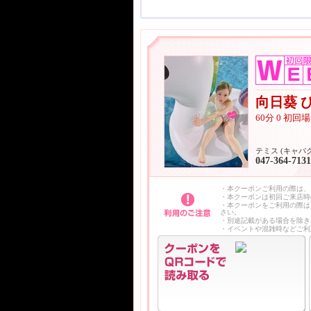
向日葵 
60分 0 初
テミス (キャバ
047-364-7131
・本クーポンご利用の際は、
・本クーポンは初回ご来店時
・本クーポンをご利用の際は
さい。
・別途記載がある場合を除き
・イベントや混雑時などご利