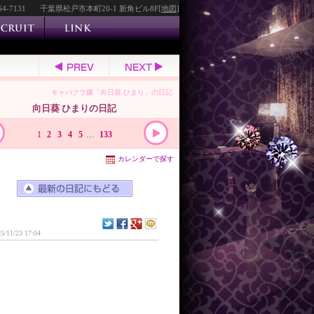
64-7131
千葉県松戸市本町20-1 新角ビル8F[
地図
]
キャバクラ嬢「向日葵 ひまり」の日記
向日葵 ひまりの日記
1
2
3
4
5
…
133
カレンダーで探す
5/11/23 17:04