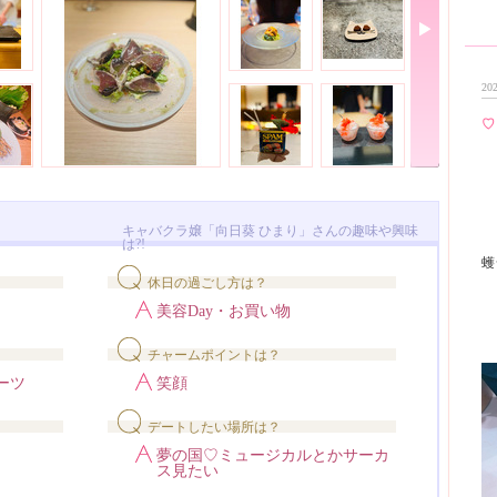
202
♡
キャバクラ嬢「向日葵 ひまり」さんの趣味や興味
は?!
蠖
休日の過ごし方は？
美容Day・お買い物
チャームポイントは？
ーツ
笑顔
デートしたい場所は？
夢の国♡ミュージカルとかサーカ
ス見たい