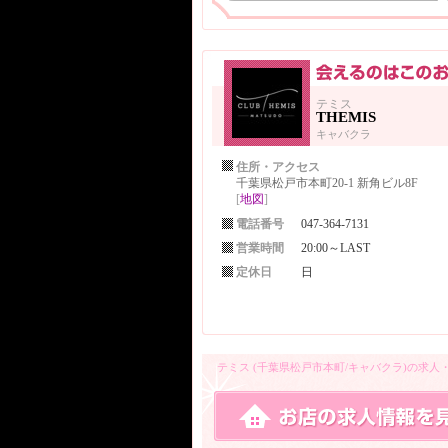
テミス
THEMIS
キャバクラ
住所・アクセス
千葉県松戸市本町20-1 新角ビル8F
[
地図
]
電話番号
047-364-7131
営業時間
20:00～LAST
定休日
日
テミス (千葉県松戸市本町/キャバクラ)の求