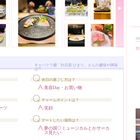
202
♡
キャバクラ嬢「向日葵 ひまり」さんの趣味や興味
は?!
休日の過ごし方は？
美容Day・お買い物
チャームポイントは？
ーツ
笑顔
デートしたい場所は？
夢の国♡ミュージカルとかサーカ
ス見たい