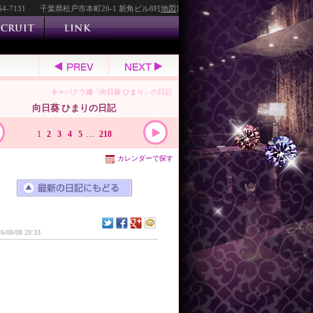
64-7131
千葉県松戸市本町20-1 新角ビル8F[
地図
]
キャバクラ嬢「向日葵 ひまり」の日記
向日葵 ひまりの日記
1
2
3
4
5
…
218
カレンダーで探す
6/08/08 20:33