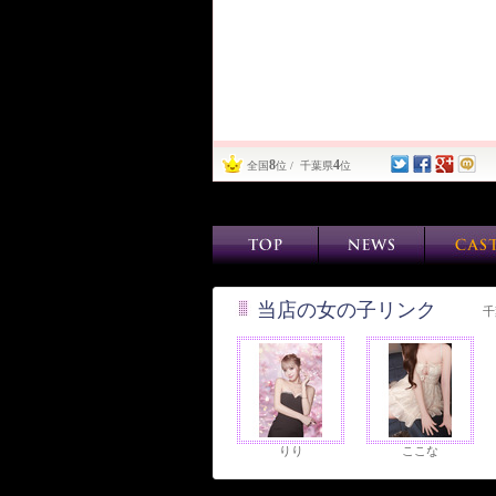
8
4
全国
位 / 千葉県
位
当店の女の子リンク
千
りり
ここな