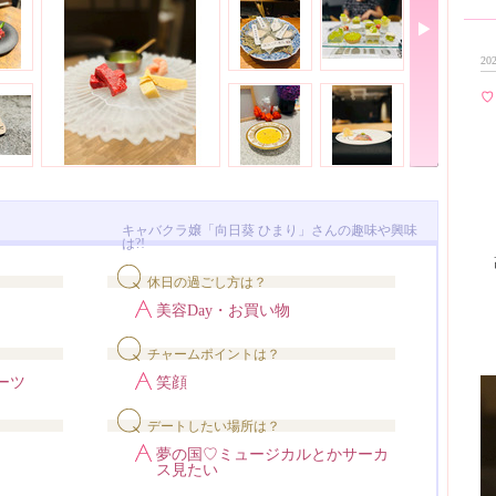
202
♡
キャバクラ嬢「向日葵 ひまり」さんの趣味や興味
は?!
休日の過ごし方は？
美容Day・お買い物
チャームポイントは？
ーツ
笑顔
デートしたい場所は？
夢の国♡ミュージカルとかサーカ
ス見たい