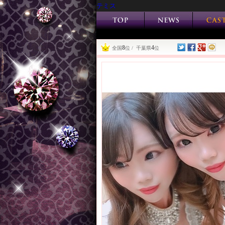
テミス
8
4
全国
位 / 千葉県
位