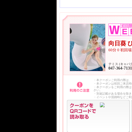
向日葵 
60分 0 初
テミス (キャバ
047-364-7131
・本クーポンご利用の際は、
・本クーポンは初回ご来店時
・本クーポンをご利用の際は
さい。
・別途記載がある場合を除き
・イベントや混雑時などご利