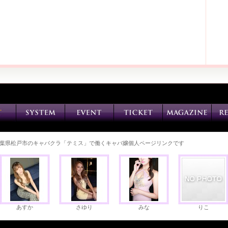
葉県松戸市のキャバクラ「テミス」で働くキャバ嬢個人ページリンクです
あすか
さゆり
みな
りこ