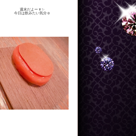
週末だよー🍷✨
今日は飲みたい気分☺️