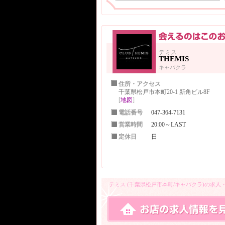
テミス
THEMIS
キャバクラ
住所・アクセス
千葉県松戸市本町20-1 新角ビル8F
[
地図
]
電話番号
047-364-7131
営業時間
20:00～LAST
定休日
日
テミス (千葉県松戸市本町/キャバクラ)の求