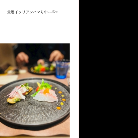
最近イタリアンハマり中～🍝✨