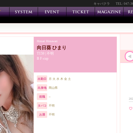
キャバクラ
TEL: 047-3
Himari Himawari
向日葵 ひまり
T159 | 不明
B F-cup
出勤日
月 火 水 木 金 土
出身地
岡山県
前職
--
202
タバコ
不明
♡
お酒
不明