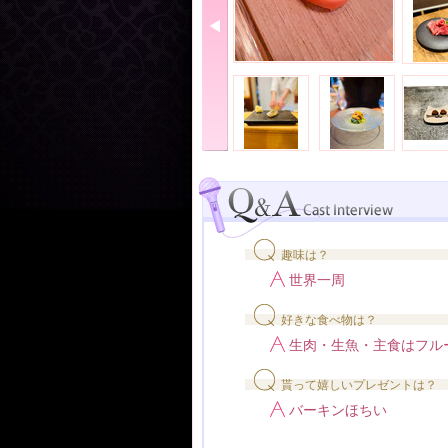
趣味は？
世界一周
好きな食べ物は？
生肉・生魚・主食はフル
貰って嬉しいプレゼントは？
バーキンほちい