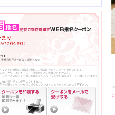
ひまり
回場内指名料金無料！
クラ)
千葉県松戸市本町20-1 新角ビル8F
キャストの出勤をお電話で事前にご確認いただくことをお勧めいたします。
のみ、かつ、上記キャストご指名時のみご利用いただけます。
、必ずご入店時にクーポン利用の旨をスタッフまでお伝えの上、クーポンをご 提示下
、他の割引等との併用はできません。
用をお断りさせていただく場合もございますことをあらかじめご了承下さい。
202
♡